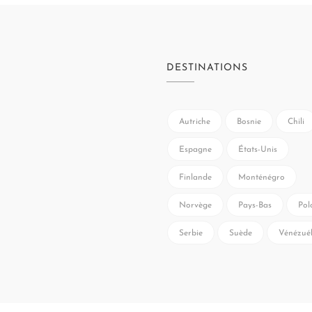
DESTINATIONS
Autriche
Bosnie
Chili
Espagne
États-Unis
Finlande
Monténégro
Norvège
Pays-Bas
Pol
Serbie
Suède
Vénézué