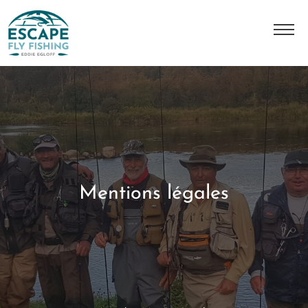
L'histoire
Notre équipe
Master Class JMC
Nos destinations
Mentions légales
Nos séjours
Contact