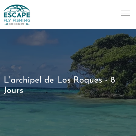
L'histoire
Notre équipe
Master Class JMC
Nos destinations
L'archipel de Los Roques - 8
Nos séjours
Jours
Contact