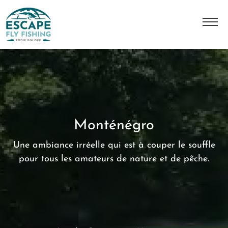
L'histoire
Notre équipe
Master Class JMC
Monténégro
Nos destinations
Une ambiance irréelle qui est à couper le souffle
Nos séjours
pour tous les amateurs de nature et de pêche.
Contact