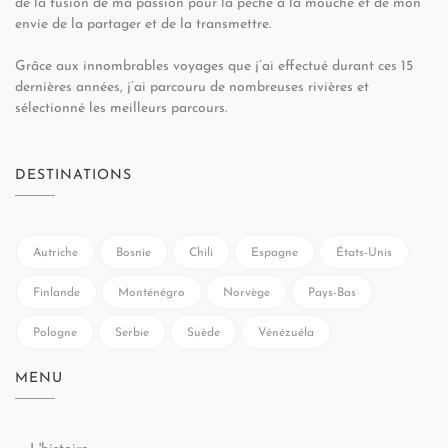
de la fusion de ma passion pour la pêche à la mouche et de mon
envie de la partager et de la transmettre.
Grâce aux innombrables voyages que j’ai effectué durant ces 15
dernières années, j’ai parcouru de nombreuses rivières et
sélectionné les meilleurs parcours.
DESTINATIONS
Autriche
Bosnie
Chili
Espagne
États-Unis
Finlande
Monténégro
Norvège
Pays-Bas
Pologne
Serbie
Suède
Vénézuéla
MENU