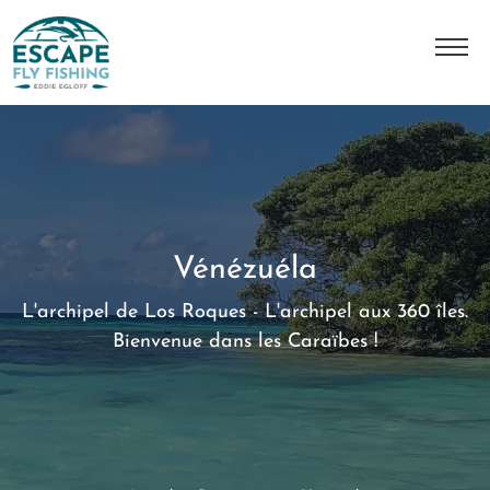
L'histoire
Notre équipe
Master Class JMC
Vénézuéla
Nos destinations
L'archipel de Los Roques - L'archipel aux 360 îles.
Nos séjours
Bienvenue dans les Caraïbes !
Contact