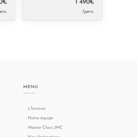
0
€
1 490
€
ers.
/pers.
MENU
L'histoire
Notre équipe
Master Class JMC