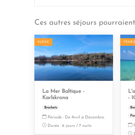
Ces autres séjours pourraient
SUÈDE
VÉNÉ
La Mer Baltique -
L'
Karlskrona
- 1
Brochets
Bon
Pe
Période :
De Avril à Décembre.
Durée :
6 jours / 7 nuits