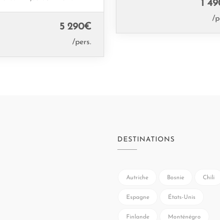
1 49
/p
5 290
€
/pers.
DESTINATIONS
Autriche
Bosnie
Chili
Espagne
États-Unis
Finlande
Monténégro