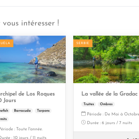
 vous intéresser !
ZUÉLA
SERBIE
archipel de Los Roques
La vallée de la Gradac
0 Jours
Truites
Ombres
efish
Barracuda
Tarpons
Période :
De Mai à Octobre
rmits
Durée :
6 jours / 7 nuits
Période :
Toute l'année.
Durée :
10 jours / 11 nuits